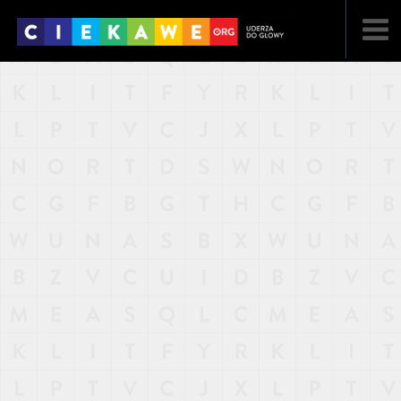
NAJNOWSZE
POPULARNE
LOSOWE
A
ARTYKUŁY
F
FILMY
G
GALERIA
REGULAMIN
KONTAKT