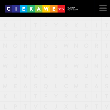
NAJNOWSZE
POPULARNE
LOSOWE
A
ARTYKUŁY
F
FILMY
G
GALERIA
REGULAMIN
KONTAKT