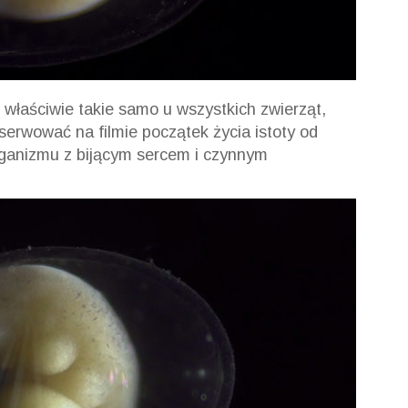
 właściwie takie samo u wszystkich zwierząt,
serwować na filmie początek życia istoty od
rganizmu z bijącym sercem i czynnym