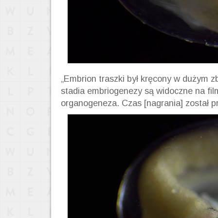
„Embrion traszki był kręcony w dużym zb
stadia embriogenezy są widoczne na film
organogeneza. Czas [nagrania] został pr