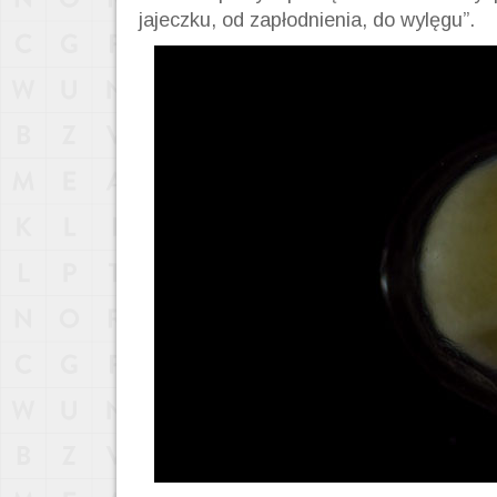
jajeczku, od zapłodnienia, do wylęgu”.