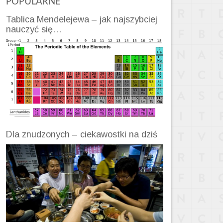
POPULARNE
Tablica Mendelejewa – jak najszybciej
nauczyć się…
Dla znudzonych – ciekawostki na dziś