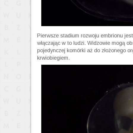
Pierwsze stadium rozwoju embrionu jest
włączając w to ludzi. Widzowie mogą ob
pojedynczej komórki aż do złożonego o
krwiobiegiem.