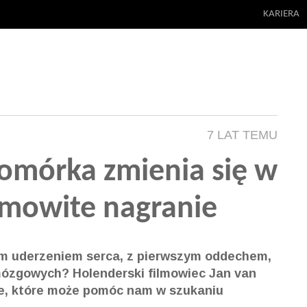
KARIERA
7 LAT TEMU
komórka zmienia się w
amowite nagranie
ym uderzeniem serca, z pierwszym oddechem,
mózgowych? Holenderski filmowiec Jan van
ie, które może pomóc nam w szukaniu