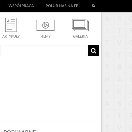
WSPÓŁPRACA
POLUB NAS NA FB!
ARTYKUŁY
FILMY
GALERIA