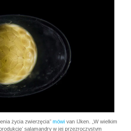
zenia życia zwierzęcia”
mówi
van IJken. „W wielkim
rodukcję’ salamandry w jej przezroczystym