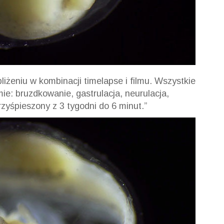
liżeniu w kombinacji timelapse i filmu. Wszystkie
ie: bruzdkowanie, gastrulacja, neurulacja,
zyśpieszony z 3 tygodni do 6 minut.”