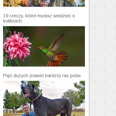
19 rzeczy, które musisz wiedzieć o
kolibrach
Pięć dużych (nawet bardzo) ras psów