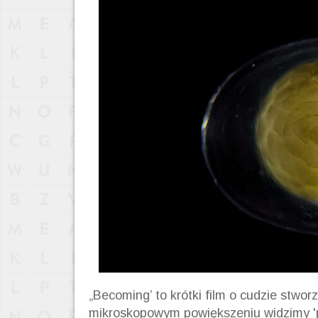
„Becoming’ to krótki film o cudzie stwor
mikroskopowym powiększeniu widzimy 'p