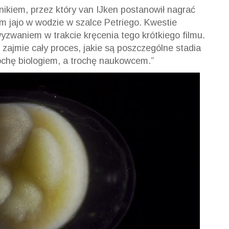
nikiem, przez który van IJken postanowił nagrać
em jajo w wodzie w szalce Petriego. Kwestie
yzwaniem w trakcie kręcenia tego krótkiego filmu.
zajmie cały proces, jakie są poszczególne stadia
trochę biologiem, a trochę naukowcem.”