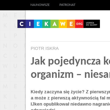
NAJNOWSZE
PATRONAT
PIOTR ISKRA
Jak pojedyncza 
organizm – nies
Kiedy zaczyna się życie? Z pierwsz
a może z pierwszą aktywnością fal 
IJken opublikował niedawno nagran