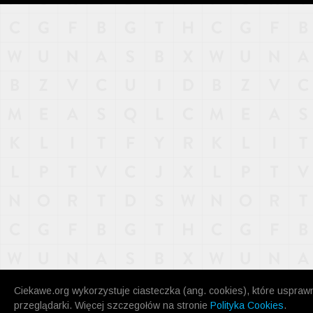
NAJNOWSZE
POPULARNE
LOSOWE
A
ARTYKUŁY
F
FILMY
G
GALERIA
REGULAMIN
KONTAKT
Ciekawe.org wykorzystuje ciasteczka (ang. cookies), które uspraw
przeglądarki. Więcej szczegołów na stronie
Polityka Cookies
.