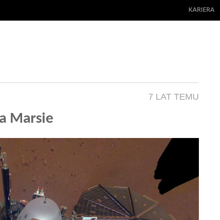
KARIERA
7 LAT TEMU
na Marsie