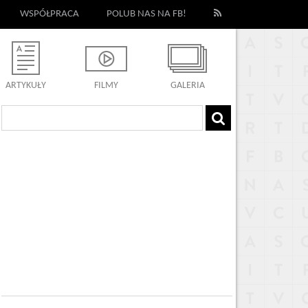
WSPÓŁPRACA
POLUB NAS NA FB!
ARTYKUŁY
FILMY
GALERIA