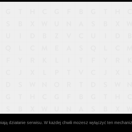
niają działanie serwisu. W każdej chwili możesz wyłączyć ten mechani