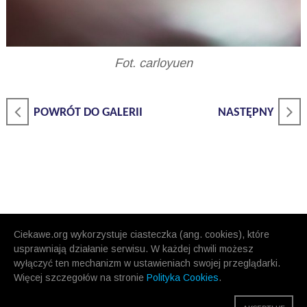
Fot. carloyuen
POWRÓT DO GALERII
NASTĘPNY
Ciekawe.org wykorzystuje ciasteczka (ang. cookies), które
usprawniają działanie serwisu. W każdej chwili możesz
wyłączyć ten mechanizm w ustawieniach swojej przeglądarki.
Więcej szczegołów na stronie
Polityka Cookies
.