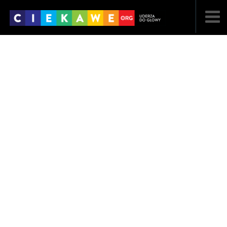
NAJNOWSZE
POPULARNE
LOSOWE
A
ARTYKUŁY
F
FILMY
G
GALERIA
REGULAMIN
KONTAKT