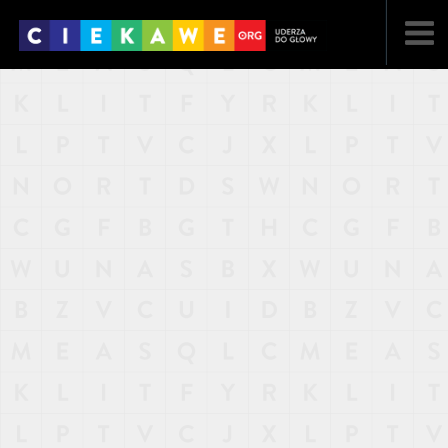
NAJNOWSZE
POPULARNE
LOSOWE
A
ARTYKUŁY
F
FILMY
G
GALERIA
REGULAMIN
KONTAKT