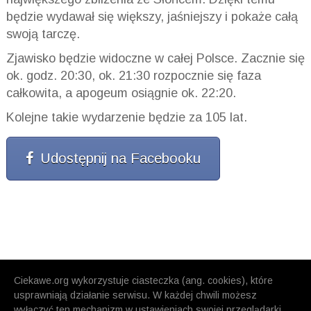
będzie wydawał się większy,
jaśniejszy
i pokaże całą
swoją tarczę.
Zjawisko będzie widoczne w całej Polsce. Zacznie się
ok. godz. 20:30, ok. 21:30 rozpocznie się faza
całkowita, a apogeum osiągnie ok. 22:20.
Kolejne takie wydarzenie będzie za 105 lat.
Udostępnij na Facebooku
Ciekawe.org wykorzystuje ciasteczka (ang. cookies), które
usprawniają działanie serwisu. W każdej chwili możesz
wyłączyć ten mechanizm w ustawieniach swojej przeglądarki.