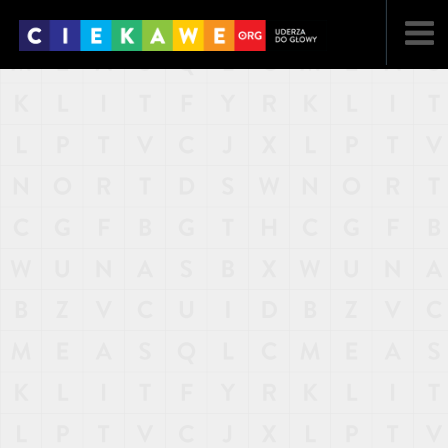
NAJNOWSZE
POPULARNE
LOSOWE
A
ARTYKUŁY
F
FILMY
G
GALERIA
REGULAMIN
KONTAKT