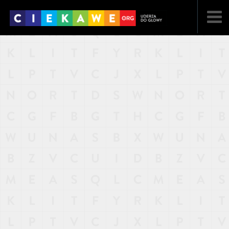
NAJNOWSZE
POPULARNE
LOSOWE
A
ARTYKUŁY
F
FILMY
G
GALERIA
REGULAMIN
KONTAKT