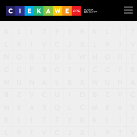
NAJNOWSZE
POPULARNE
LOSOWE
A
ARTYKUŁY
F
FILMY
G
GALERIA
REGULAMIN
KONTAKT