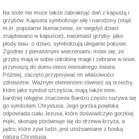
Na stole nie może także zabraknąć dań z kapustą i
grzybów. Kapusta symbolizuje siłę i narodziny (stąd
m.in. popularne tłumaczenie, że niegdyś dzieci
znajdowano w kapuście), natomiast grzyby- jako
płody lasu- o dziwo, symbolizują uleganie pokusie.
Zgodnie z pierwotnymi wierzeniami, mówi się, że
grzyby mają w sobie odrobinę magii i zebrane w lesie,
przynoszą do domu nieco nierealnego świata.
Później, zaczęto przypisywać im właściwości
zdrowotne. Ważnym elementem również są orzechy,
które jako symbol szczęścia, mają także inne,
bardziej religijne znaczenie Bardzo często nazywa się
go symbolem Chrystusa. Jego gorzka powłoka
odpowiada ciału Jezusa, które doświadczyło gorzkiej
męki, skorupę porównuje się do drzewa krzyża, a
jądro, które żywi ludzi, jest utożsamiane z boską
naturą Chrystusa.