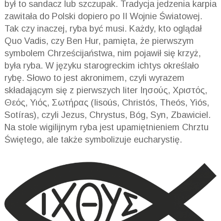
był to sandacz lub szczupak. Tradycja jedzenia karpia
zawitała do Polski dopiero po II Wojnie Światowej.
Tak czy inaczej, ryba być musi. Każdy, kto oglądał
Quo
Vadis
, czy Ben Hur, pamięta, że pierwszym
symbolem Chrześcijaństwa, nim pojawił się krzyż,
była ryba. W języku starogreckim ichtys określało
rybę. Słowo to jest akronimem, czyli wyrazem
składającym się z pierwszych liter
Ιησούς
,
Χριστός
,
Θεός
,
Υιός
,
Σωτήρας
(
Iisoús
,
Christós
,
Theós
,
Yiós
,
Sotíras
), czyli Jezus, Chrystus, Bóg, Syn, Zbawiciel.
Na stole wigilijnym ryba jest upamiętnieniem Chrztu
Świętego, ale także symbolizuje eucharystię.