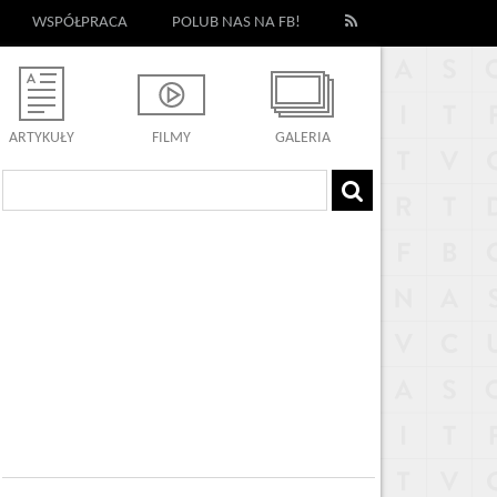
WSPÓŁPRACA
POLUB NAS NA FB!
ARTYKUŁY
FILMY
GALERIA