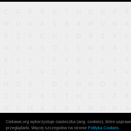
NAJNOWSZE
POPULARNE
LOSOWE
A
ARTYKUŁY
F
FILMY
G
GALERIA
REGULAMIN
KONTAKT
Ciekawe.org wykorzystuje ciasteczka (ang. cookies), które uspraw
przeglądarki. Więcej szczegołów na stronie
Polityka Cookies
.