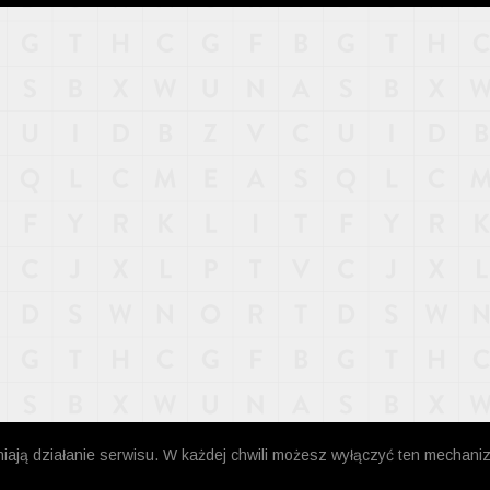
niają działanie serwisu. W każdej chwili możesz wyłączyć ten mechani