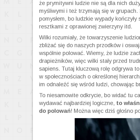
że prymitywni ludzie nie są dla nich d
myśliwymi i też trzymają się w grupach
pomysłem, bo ludzkie wypady kończyły 
resztkami z oprawionej zwierzyny itd.
Wilki rozumiały, że towarzyszenie ludzi
zbliżać się do naszych przodków i oswa
wspólnie polować. Wiemy, że ludzie zac
drapieżników, więc wilki stały przed tr
sapiens. Tutaj kluczową rolę odgrywa to,
w społecznościach o określonej hierarchii
im odnaleźć się wśród ludzi, chowając b
To niesamowite odkrycie, bo widać tu c
wydawać najbardziej logiczne,
to właśn
do polowań
! Można więc dziś głośno po