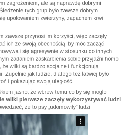
użym zagrożeniem, ale są naprawdę dobrymi
. Śledzenie tych grup było zawsze dobrym
się upolowaniem zwierzyny, zapachem krwi,
om zawsze przynosi im korzyści, więc zaczęły
jać ich ze swoją obecnością, by móc zacząć
howywali się agresywnie w stosunku do innych
udnym zadaniem zaskarbienia sobie przyjaźni homo
 że wilki są bardzo socjalne i funkcjonują
. Zupełnie jak ludzie, dlatego też łatwiej było
roń i pokazując swoją uległość.
ałkiem jasno, że wbrew temu co by się mogło
ie wilki pierwsze zaczęły wykorzystywać ludzi
wiedzieć, że to psy „udomowiły” ludzi.