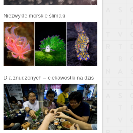
Niezwykłe morskie ślimaki
Dla znudzonych – ciekawostki na dziś