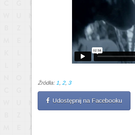
Źródła:
1
,
2
,
3
Udostępnij na Facebooku