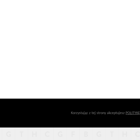
Korzystając z tej strony akceptujesz
POLITYK