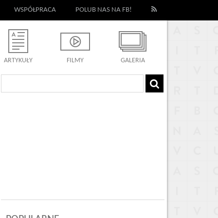
WSPÓŁPRACA
POLUB NAS NA FB!
ARTYKUŁY
FILMY
GALERIA