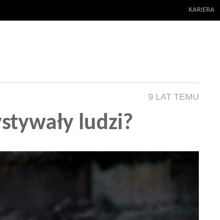
KARIERA
9 LAT TEMU
ystywały ludzi?