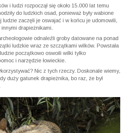
ków i ludzi rozpoczął się około 15.000 lat temu
hodziły do ludzkich osad, ponieważ były wabione
ludzie zaczęli je oswajać i w końcu je udomowili,
 innymi drapieżnikami.
 archeologowie odnaleźli groby datowane na ponad
czątki ludzkie wraz ze szczątkami wilków. Powstała
udzie początkowo oswoili wilki tylko
pomoc i narzędzie łowieckie.
 wykorzystywać? Nic z tych rzeczy. Doskonale wiemy,
dy duży gatunek drapieżnika, bo raz, że był
.