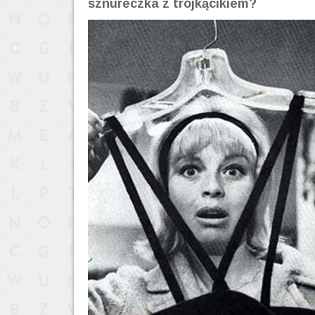
sznureczka z trójkącikiem?