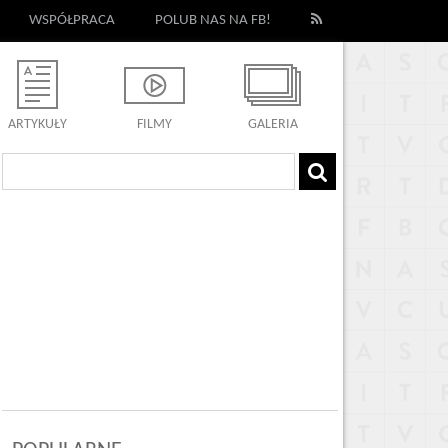
WSPÓŁPRACA
POLUB NAS NA FB!
ARTYKUŁY
FILMY
GALERIA