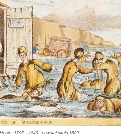
 Heath (1795 – 1840), powstał około 1829.