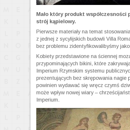
Mało który produkt współczesności p
strój kąpielowy.
Pierwsze materiały na temat stosowania
z jednej z sycylijskich budowli Villa Ro
bez problemu zidentyfikowalibyśmy jako 
Kobiety przedstawione na ściennej mo
przypominających bikini, które zakrywają
Imperium Rzymskim systemu publicznych 
prezentujących bez skrępowania nagie po
powinien wydawać się wręcz czymś dziwn
może wpływ nowej wiary – chrześcijaństw
Imperium.