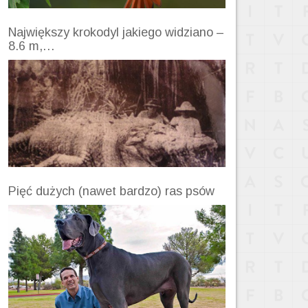
Największy krokodyl jakiego widziano –
8.6 m,…
Pięć dużych (nawet bardzo) ras psów