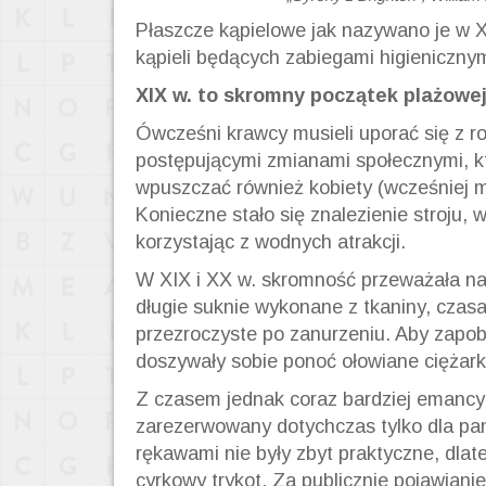
Płaszcze kąpielowe jak nazywano je w X
kąpieli będących zabiegami higienicznym
XIX w. to skromny początek plażowe
Ówcześni krawcy musieli uporać się z 
postępującymi zmianami społecznymi, któ
wpuszczać również kobiety (wcześniej mę
Konieczne stało się znalezienie stroju,
korzystając z wodnych atrakcji.
W XIX i XX w. skromność przeważała nad
długie suknie wykonane z tkaniny, czasa
przezroczyste po zanurzeniu. Aby zapobi
doszywały sobie ponoć ołowiane ciężark
Z czasem jednak coraz bardziej emancyp
zarezerwowany dotychczas tylko dla pa
rękawami nie były zbyt praktyczne, dlat
cyrkowy trykot. Za publicznie pojawiani