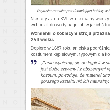
Rzymska mozaika przedstawiająca kobiety w biki
Niestety aż do XVII w. nie mamy wiedzy 
wchodzili do wody nago lub w jakichś fr
Wzmianki o kobiecym stroju przezna
XVII wieku.
Dopiero w 1687 roku anielska podróżnic
kostiumem kąpielowym, typowym dla kob
„Panie wybierają się do kąpieli w s
jest duży, sztywny i z obszernymi r
kostium, powoduje, że materiał unos
gorszego kształtu niż ich naturalny