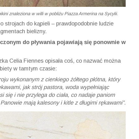
ni znaleziona w willi w pobliżu Piazza Armerina na Sycylii.
o strojach do kąpieli – prawdopodobnie ludzie
agmentach bielizny.
czonym do pływania pojawiają się ponownie w
zka Celia Fiennes opisała coś, co nazwać można
iety w tamtym czasie:
troju wykonanym z cienkiego żółtego płótna, który
ękawami, jak strój pastora, woda wypełniając
i się i nie przylega do ciała, co nadaje paniom
. Panowie mają kalesony i kitle z długimi rękawami”.