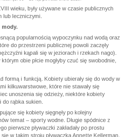
VIII wieku, były używane w czasie publicznych
 lub leczniczymi.
j mody.
rosnącą popularnością wypoczynku nad wodą oraz
re do przestrzeni publicznej powoli zaczęły
żczyźni kąpali się w jeziorach i rzekach nago).
 w którym obie płcie mogłyby czuć się swobodnie,
 formą i funkcją. Kobiety ubierały się do wody w
mi kilkuwarstwowe, które nie stawały się
ec unoszenia się odzieży, niektóre kobiety
i do rąbka sukien.
ujące się kobiety sięgnęły po kolejny
nów temat – sporty wodne. Długie spódnice z
ego pierwsze pływaczki zakładały po prostu
e się w takim stroju pływaczka Annette Kellerman,