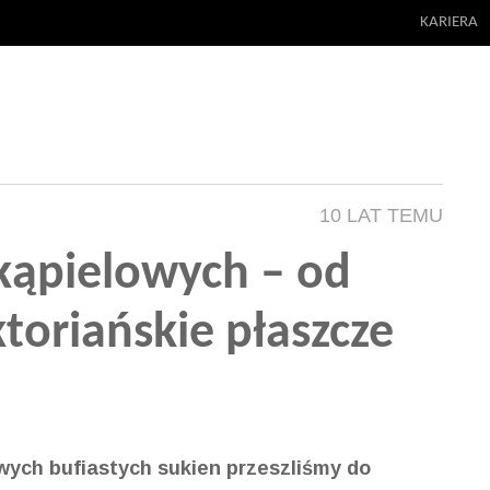
KARIERA
10 LAT TEMU
 kąpielowych – od
toriańskie płaszcze
owych bufiastych sukien przeszliśmy do