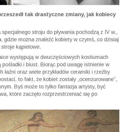
rzeszedł tak drastyczne zmiany, jak kobiecy
 specjalnego stroju do pływania pochodzą z IV w.,
ma, gdzie można znaleźć kobiety w czymś, co dzisiaj
stroje kąpielowe.
zaice występują w dwuczęściowych kostiumach
 pośladki i biust. Biorąc pod uwagę istnienie w
łaźni oraz wiele przykładów ceramiki i rzeźby
staci, to fakt, że kobiet zostały „ocenzurowane”,
ym. Byś może to tylko fantazja artysty, być
a, które zaczęło rozprzestrzeniać się po