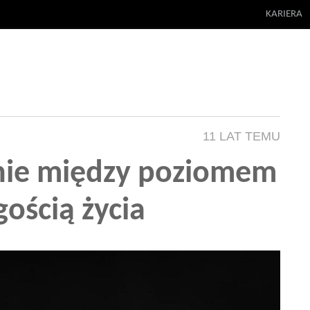
KARIERA
11 LAT TEMU
anie między poziomem
gością życia