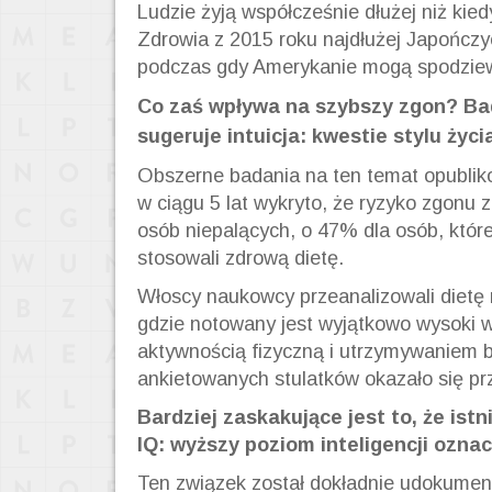
Ludzie żyją współcześnie dłużej niż kie
Zdrowia z 2015 roku najdłużej Japończyc
podczas gdy Amerykanie mogą spodziewa
Co zaś wpływa na szybszy zgon?
Ba
sugeruje intuicja: kwestie stylu życi
Obszerne badania na ten temat opubli
w ciągu 5 lat wykryto, że ryzyko zgonu 
osób niepalących, o 47% dla osób, które 
stosowali zdrową dietę.
Włoscy naukowcy przeanalizowali dietę 
gdzie notowany jest wyjątkowo wysoki ws
aktywnością fizyczną i utrzymywaniem b
ankietowanych stulatków okazało się prz
Bardziej zaskakujące jest to, że istn
IQ: wyższy poziom inteligencji oznac
Ten związek został dokładnie udokumen