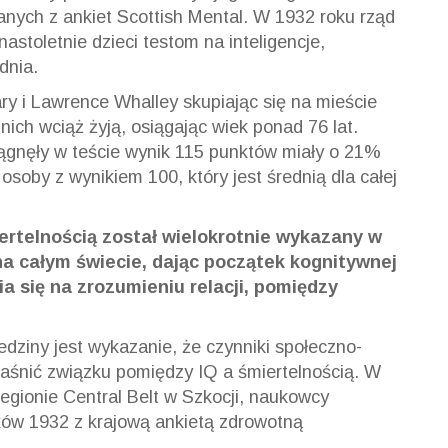
anych z ankiet Scottish Mental. W 1932 roku rząd
astoletnie dzieci testom na inteligencje,
dnia.
ary i Lawrence Whalley skupiając się na mieście
 nich wciąż żyją, osiągając wiek ponad 76 lat.
siągnęły w teście wynik 115 punktów miały o 21%
osoby z wynikiem 100, który jest średnią dla całej
ertelnością został wielokrotnie wykazany w
a całym świecie, dając początek kognitywnej
ia się na zrozumieniu relacji, pomiędzy
.
dziny jest wykazanie, że czynniki społeczno-
jaśnić związku pomiędzy IQ a śmiertelnością. W
egionie Central Belt w Szkocji, naukowcy
ków 1932 z krajową ankietą zdrowotną