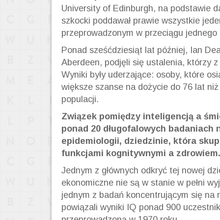
University of Edinburgh, na podstawie d
szkocki poddawał prawie wszystkie jeden
przeprowadzonym w przeciągu jednego 
Ponad sześćdziesiąt lat później, Ian De
Aberdeen, podjęli się ustalenia, którzy z
Wyniki były uderzające: osoby, które o
większe szanse na dożycie do 76 lat niż 
populacji.
Związek pomiędzy inteligencją a śmi
ponad 20 długofalowych badaniach n
epidemiologii, dziedzinie, która skup
funkcjami kognitywnymi a zdrowiem
Jednym z głównych odkryć tej nowej dzie
ekonomiczne nie są w stanie w pełni wy
jednym z badań koncentrującym się na r
powiązali wyniki IQ ponad 900 uczestni
przeprowadzoną w 1970 roku.