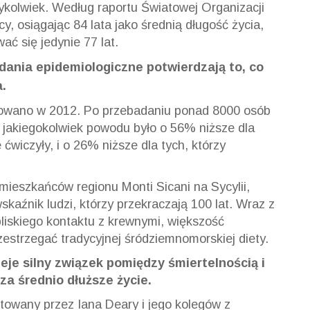
dykolwiek. Według raportu Światowej Organizacji
y, osiągając 84 lata jako średnią długość życia,
ć się jedynie 77 lat.
dania epidemiologiczne potwierdzają to, co
a.
kowano w 2012. Po przebadaniu ponad 8000 osób
z jakiegokolwiek powodu było o 56% niższe dla
ćwiczyły, i o 26% niższe dla tych, którzy
mieszkańców regionu Monti Sicani na Sycylii,
kaźnik ludzi, którzy przekraczają 100 lat. Wraz z
liskiego kontaktu z krewnymi, większość
estrzegać tradycyjnej śródziemnomorskiej diety.
ieje silny związek pomiędzy śmiertelnością i
za średnio dłuższe życie.
towany przez Iana Deary i jego kolegów z