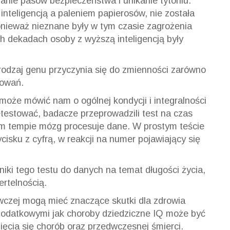
nanie pasów bezpieczeństwa i unikanie tytoniu.
inteligencją a paleniem papierosów, nie została
ponieważ nieznane były w tym czasie zagrożenia
h dekadach osoby z wyższą inteligencją były
 rodzaj genu przyczynia się do zmienności zarówno
howań.
 może mówić nam o ogólnej kondycji i integralności
testować, badacze przeprowadzili test na czas
kim tempie mózg procesuje dane. W prostym teście
cisku z cyfrą, w reakcji na numer pojawiający się
iki tego testu do danych na temat długości życia,
ertelnością.
awczej mogą mieć znaczące skutki dla zdrowia
 dodatkowymi jak choroby dziedziczne IQ może być
ęcia się chorób oraz przedwczesnej śmierci.