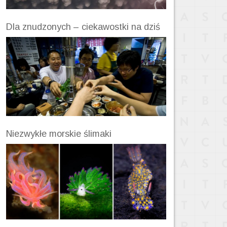
Dla znudzonych – ciekawostki na dziś
Niezwykłe morskie ślimaki