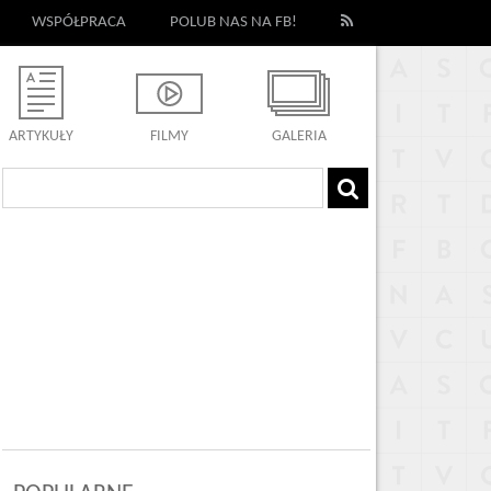
WSPÓŁPRACA
POLUB NAS NA FB!
ARTYKUŁY
FILMY
GALERIA