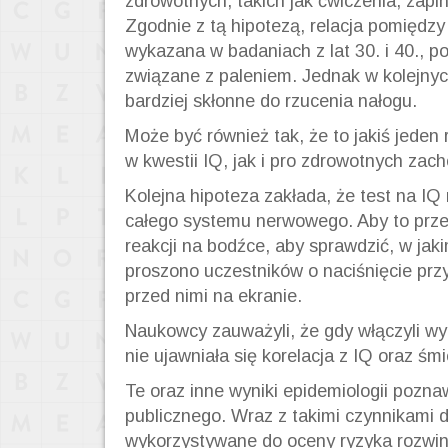
zdrowotnych, takich jak ćwiczenia, zapi
Zgodnie z tą hipotezą, relacja pomiędzy 
wykazana w badaniach z lat 30. i 40., 
związane z paleniem. Jednak w kolejnyc
bardziej skłonne do rzucenia nałogu.
Może być również tak, że to jakiś jeden
w kwestii IQ, jak i pro zdrowotnych zac
Kolejna hipoteza zakłada, że test na IQ
całego systemu nerwowego. Aby to prze
reakcji na bodźce, aby sprawdzić, w ja
proszono uczestników o naciśnięcie przy
przed nimi na ekranie.
Naukowcy zauważyli, że gdy włączyli wyn
nie ujawniała się korelacja z IQ oraz śmi
Te oraz inne wyniki epidemiologii pozn
publicznego. Wraz z takimi czynnikami
wykorzystywane do oceny ryzyka rozwini