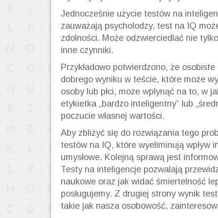
Jednocześnie użycie testów na inteligenc
zauważają psycholodzy, test na IQ może
zdolności. Może odzwierciedlać nie tylk
inne czynniki.
Przykładowo potwierdzono, że osobiste 
dobrego wyniku w teście, które może wy
osoby lub płci, może wpłynąć na to, w j
etykietka „bardzo inteligentny” lub „śre
poczucie własnej wartości.
Aby zbliżyć się do rozwiązania tego pr
testów na IQ, które wyeliminują wpływ i
umysłowe. Kolejną sprawą jest informowa
Testy na inteligencje pozwalają przewid
naukowe oraz jak widać śmiertelność lepi
posługujemy. Z drugiej strony wynik tes
takie jak nasza osobowość, zainteresow