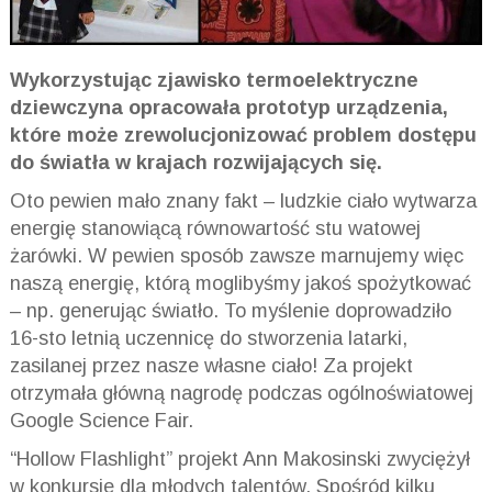
Wykorzystując zjawisko termoelektryczne
dziewczyna opracowała prototyp urządzenia,
które może zrewolucjonizować problem dostępu
do światła w krajach rozwijających się.
Oto pewien mało znany fakt – ludzkie ciało wytwarza
energię stanowiącą równowartość stu watowej
żarówki. W pewien sposób zawsze marnujemy więc
naszą energię, którą moglibyśmy jakoś spożytkować
– np. generując światło. To myślenie doprowadziło
16-sto letnią uczennicę do stworzenia latarki,
zasilanej przez nasze własne ciało! Za projekt
otrzymała główną nagrodę podczas ogólnoświatowej
Google Science Fair.
“Hollow Flashlight” projekt Ann Makosinski zwyciężył
w konkursie dla młodych talentów. Spośród kilku