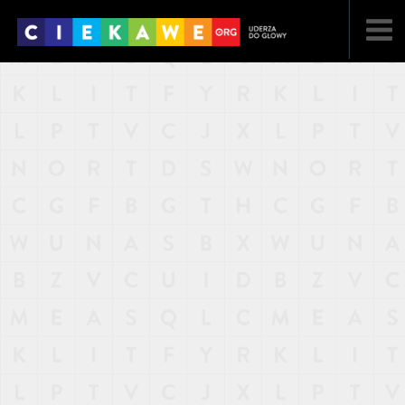
NAJNOWSZE
POPULARNE
LOSOWE
A
ARTYKUŁY
F
FILMY
G
GALERIA
REGULAMIN
KONTAKT