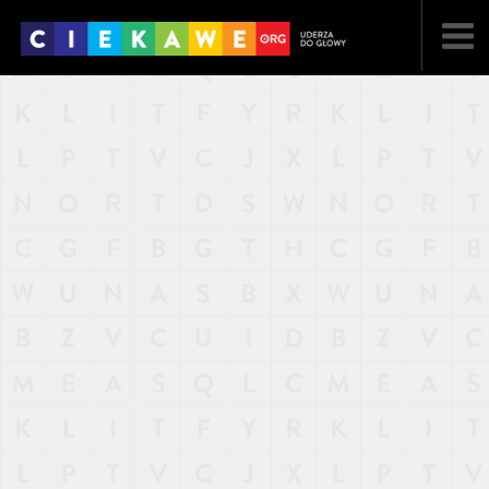
NAJNOWSZE
POPULARNE
LOSOWE
A
ARTYKUŁY
F
FILMY
G
GALERIA
REGULAMIN
KONTAKT