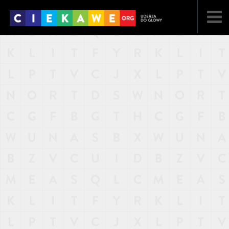
NAJNOWSZE
POPULARNE
LOSOWE
A
ARTYKUŁY
F
FILMY
G
GALERIA
REGULAMIN
KONTAKT