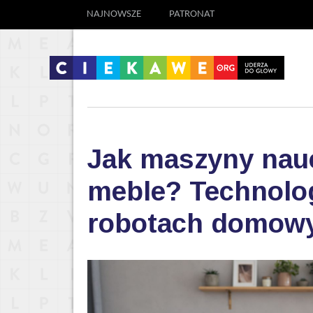
NAJNOWSZE
PATRONAT
Jak maszyny nauc
meble? Technolog
robotach domow