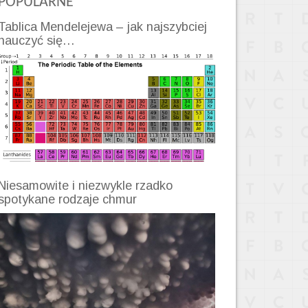
POPULARNE
Tablica Mendelejewa – jak najszybciej
nauczyć się…
Niesamowite i niezwykle rzadko
spotykane rodzaje chmur