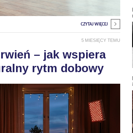
CZYTAJ WIĘCEJ
5 MIESIĘCY TEMU
wień – jak wspiera
uralny rytm dobowy