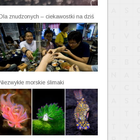
Dla znudzonych – ciekawostki na dziś
Niezwykłe morskie ślimaki