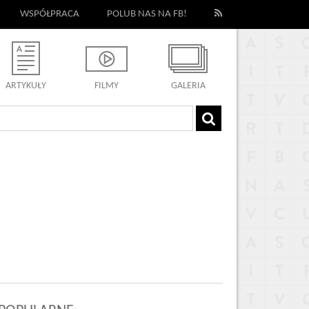
WSPÓŁPRACA
POLUB NAS NA FB!
ARTYKUŁY
FILMY
GALERIA