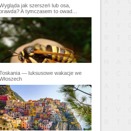
Wygląda jak szerszeń lub osa,
prawda? A tymczasem to owad…
Toskania — luksusowe wakacje we
Włoszech