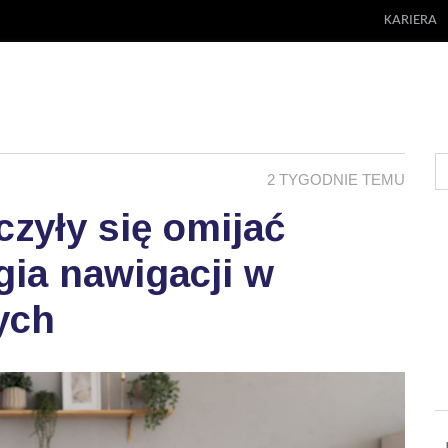
KARIERA
2 TYGODNIE TEMU
zyły się omijać
ia nawigacji w
ych