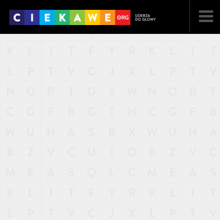
NAJNOWSZE
POPULARNE
LOSOWE
A
ARTYKUŁY
F
FILMY
G
GALERIA
REGULAMIN
KONTAKT