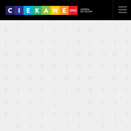
NAJNOWSZE
POPULARNE
LOSOWE
A
ARTYKUŁY
F
FILMY
G
GALERIA
REGULAMIN
KONTAKT