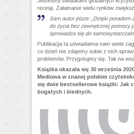
Jesteśmy świadkami globalnych kryzys
recesji. Załamanie wielu rynków zwiększ
Sam autor pisze: „Dzięki poradom 
do życia bez zewnętrznej pomocy pr
sprowadza się do samowystarczaln
Publikacja ta uświadamia nam wiele zag
co dzień nie zdajemy sobie z nich spra
problemów. Przygotujmy się. Tak na wsz
Książka ukazała się 30 września 20
Mediowa w znanej polskim czytelnikom
się dwie bestsellerowe książki: Jak 
bogatych i biednych.