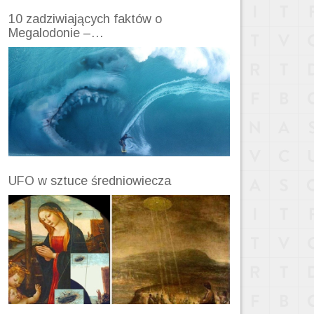
10 zadziwiających faktów o
Megalodonie –…
UFO w sztuce średniowiecza