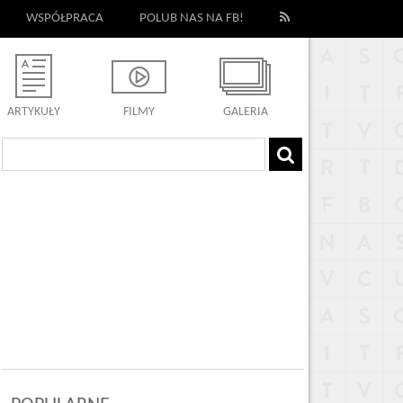
WSPÓŁPRACA
POLUB NAS NA FB!
ARTYKUŁY
FILMY
GALERIA