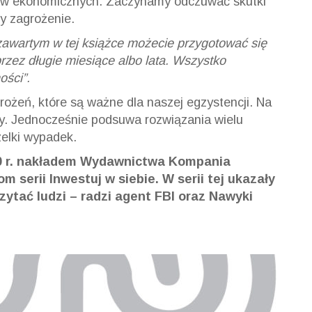
ów ekonomicznych. Zaczynamy odczuwać skutki
y zagrożenie.
zawartym w tej książce możecie przygotować się
zez długie miesiące albo lata. Wszystko
ości”.
rożeń, które są ważne dla naszej egzystencji. Na
wy. Jednocześnie podsuwa rozwiązania wielu
elki wypadek.
20 r. nakładem Wydawnictwa Kompania
 serii Inwestuj w siebie. W serii tej ukazały
czytać ludzi – radzi agent FBI oraz Nawyki