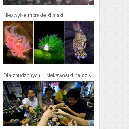
Niezwykłe morskie ślimaki
Dla znudzonych – ciekawostki na dziś