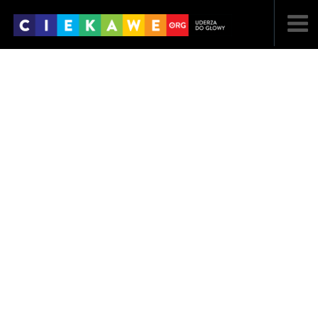
NAJNOWSZE
POPULARNE
LOSOWE
A
ARTYKUŁY
F
FILMY
G
GALERIA
REGULAMIN
KONTAKT