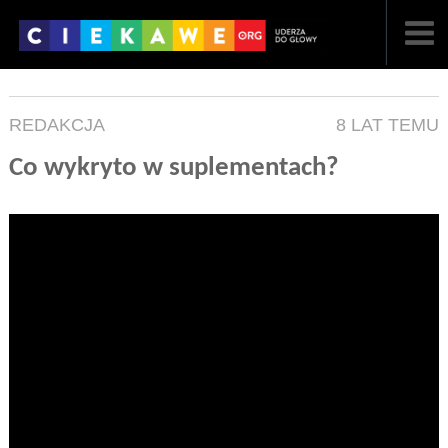
NAJNOWSZE
REDAKCJA
8 LAT TEMU
POPULARNE
Co wykryto w suplementach?
LOSOWE
A
ARTYKUŁY
F
FILMY
G
GALERIA
REGULAMIN
KONTAKT