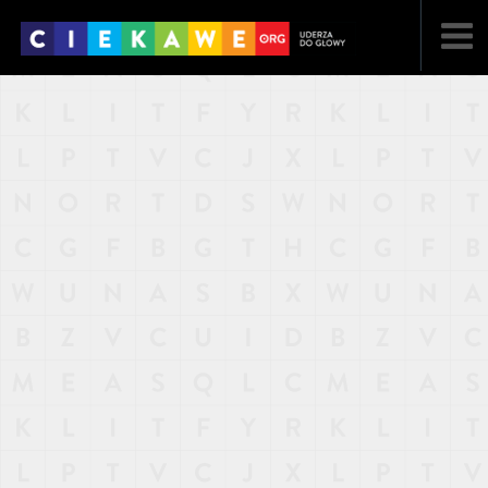
NAJNOWSZE
POPULARNE
LOSOWE
A
ARTYKUŁY
F
FILMY
G
GALERIA
REGULAMIN
KONTAKT