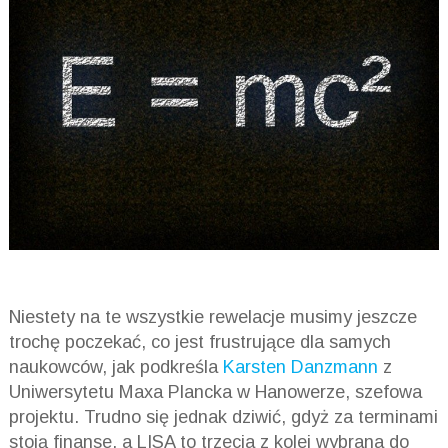
Niestety na te wszystkie rewelacje musimy jeszcze
trochę poczekać, co jest frustrujące dla samych
naukowców, jak podkreśla
Karsten Danzmann
z
Uniwersytetu Maxa Plancka w Hanowerze, szefowa
projektu. Trudno się jednak dziwić, gdyż za terminami
stoją finanse, a LISA to trzecia z kolei wybrana do