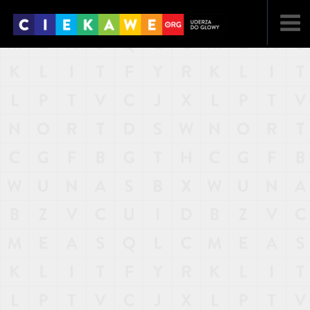
NAJNOWSZE
POPULARNE
LOSOWE
A
ARTYKUŁY
F
FILMY
G
GALERIA
REGULAMIN
KONTAKT