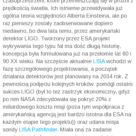
czasoprzestrzeni, które przemieszczają się w próżni z
prędkością światła. Ich istnienie przewidywała już
ogólna teoria względności Alberta Einsteina, ale po
raz pierwszy zostały zaobserwowane dopiero
niedawno, bo dwa lata temu, przez amerykański
detektor LIGO. Tworzony przez ESA projekt
wykrywania tego typu fal ma dość długą historię,
koncepcja była formułowana już na przełomie lat 80 i
90 XX wieku. Na szczęście aktualnie
LISA
wchodzi w
fazę szczegółowego projektowania, a początek
działania detektorów jest planowany na 2034 rok. Z
pewnością podjęciu kolejnych kroków pomógł ostatni
sukces LIGO (był to też zastrzyk ekonomiczny, gdyż
po nim NASA zdecydowała się pokryć 20% z
miliardowego kosztu misji (poza tym współpraca z
amerykańską agencją jest bardzo istotna dla ESA na
każdym etapie tego projektu)) oraz udana misja
sondy
LISA Pathfinder
. Miała ona za zadanie