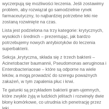
wyczerpują się możliwości leczenia. Jeśli zostawimy
problem, aby rozwiązał go samodzielnie rynek
farmaceutyczny, to najbardziej potrzebne leki nie
zostaną rozwinięte na czas.
Lista jest podzielona na trzy kategorie: krytycznych,
wysokich i
średnich – prezentując
, jak bardzo
potrzebujemy nowych antybiotyków do leczenia
superbakterii.
Sekcja
„
krytyczna
„
składa się z trzech
bakterii –
Acinetobacter
baumannii
,
Pseudomonas
aeruginosa
i
Enterobacteriaceae – które
są odporne na wiele
leków, a mogą prowadzić do szeregu poważnych
zakażeń, w tym zapalenia płuc i krwi.
Te gatunki są przykładem bakterii
gram-ujemnych
,
które zwykle żyją w ludzkich jelitach i rozwinęły dwie
błony komórkowe, co utrudnia ich penetrację przez
leki.