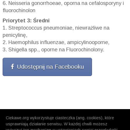
6. Neisseria gonorrhoeae, oporna na cefalosporyny i
fluorochinolon
Priorytet 3: Średni
1. Streptococcus pneumoniae, niewrażliwe na
penicylinę,
2. Haemophilus influenzae, ampicylinooporne,
3. Shigella spp., oporne na Fluorochinolony.
Udostępnij na Facebooku
Ciekawe.org wykorzystuje ciasteczka (ang. cookies), które
usprawniają działanie serwisu. W każdej chwili możesz