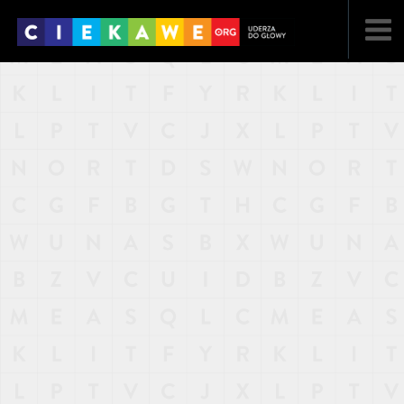
NAJNOWSZE
POPULARNE
LOSOWE
A
ARTYKUŁY
F
FILMY
G
GALERIA
REGULAMIN
KONTAKT