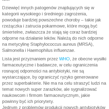
Dziewięć innych patogenów znajdujących się w
kategorii wysokiego i średniego zagrożenia,
powoduje bardziej powszechne
choroby – takie
jak
rzeżączka i zatrucia pokarmowe, które mogą być
śmiertelne, zwłaszcza że stają się coraz bardziej
odporne na działanie leków. Należą do nich odporne
na
metycylinę
Staphylococcus
aureus (
MRSA
),
Salmonella i
Haemophilus
influenzae
.
Lista jest przyznaniem przez
WHO
, że obecne wysiłki
farmaceutyczne i badawcze, w celu ograniczenia
rosnącej odporności na antybiotyki, nie są
wystarczające, by ograniczyć ryzyko generowane
przez superbakterie. Nie ma na celu straszyć ludzi na
temat nowych super zarazków, ale sygnalizować
naukowcom i firmom farmaceutycznym, jakie
powinny być ich priorytety.
Jednym z problemów produkcji nowych antybiotyków