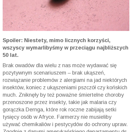
Spoiler: Niestety, mimo licznych korzyści,
wszyscy wymarlibyśmy w przeciągu najbliższych
50 lat.
Brak owadów dla wielu z nas może wydawać się
pozytywnym scenariuszem – brak ukąszeń,
rozwiązanie problemów z alergiami na jad niektórych
insektów, koniec z ukąszeniami pszczół czy końskich
much. Zniknęły by też poważne śmiertelne choroby
przenoszone przez insekty, takie jak malaria czy
gorączka Dernga, które rok roczne zabijają setki
tysięcy osób w Afryce. Farmerzy nie musieliby
używać chemikaliów i pestycydów do ochrony upraw.
Zgodnie z danymi amerykańskiego departamentu ds.