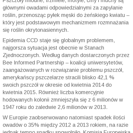
Pszczoły miodne, trzmiele, motyle, ćmy i muchy są
głównymi owadami odpowiedzialnymi za zapylanie
roślin, przenosząc pyłek męski do żeńskiego kwiatu –
który jest podstawowym mechanizmem rozmnażania
się roślin okrytonasiennych.
Epidemia CCD staje się globalnym problemem,
najgorsza sytuacja jest obecnie w Stanach
Zjednoczonych. Według danych dostarczonych przez
Bee Informed Partnership – koalicji uniwersytetów,
zaangażowanych w rozwiązanie problemu pszczół,
amerykańscy pszczelarze stracili blisko 42,1 %
swoich pszczół w okresie od kwietnia 2014 do
kwietnia 2015. Również liczba komercyjnie
hodowanych kolonii zmniejszyła się z 6 milionów w
1947 roku do zaledwie 2,6 milionów w 2013.
W Europie zaobserwowano natomiast spadek ilości
owadów o 35% między 2012 a 2013 rokiem, na razie
jednak tempo spadku spowolniło. Komisja Europejska