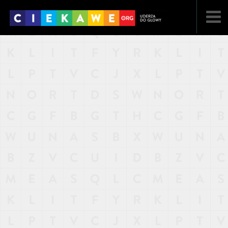
NAJNOWSZE
POPULARNE
LOSOWE
A
ARTYKUŁY
F
FILMY
G
GALERIA
REGULAMIN
KONTAKT