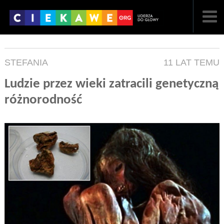
NAJNOWSZE
STEFANIA
11 LAT TEMU
POPULARNE
Ludzie przez wieki zatracili genetyczną
LOSOWE
różnorodność
A
ARTYKUŁY
F
FILMY
G
GALERIA
REGULAMIN
KONTAKT