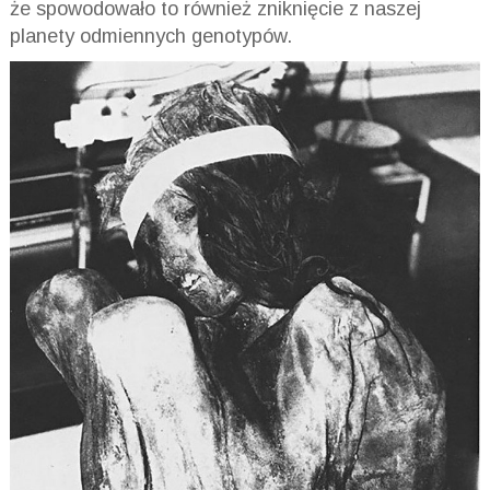
że spowodowało to również zniknięcie z naszej
planety odmiennych genotypów.