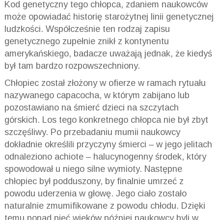
Kod genetyczny tego chłopca, zdaniem naukowców
może opowiadać historię starożytnej linii genetycznej
ludzkości. Współcześnie ten rodzaj zapisu
genetycznego zupełnie znikł z kontynentu
amerykańskiego, badacze uważają jednak, że kiedyś
był tam bardzo rozpowszechniony.
Chłopiec został złożony w ofierze w ramach rytuału
nazywanego capacocha, w którym zabijano lub
pozostawiano na śmierć dzieci na szczytach
górskich. Los tego konkretnego chłopca nie był zbyt
szczęśliwy. Po przebadaniu mumii naukowcy
dokładnie określili przyczyny śmierci – w jego jelitach
odnaleziono achiote – halucynogenny środek, który
spowodował u niego silne wymioty. Następne
chłopiec był podduszony, by finalnie umrzeć z
powodu uderzenia w głowę. Jego ciało zostało
naturalnie zmumifikowane z powodu chłodu. Dzięki
temu ponad pięć wieków później naukowcy byli w