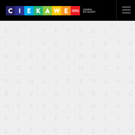
NAJNOWSZE
POPULARNE
LOSOWE
A
ARTYKUŁY
F
FILMY
G
GALERIA
REGULAMIN
KONTAKT