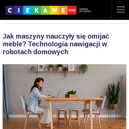
NAJNOWSZE
Jak maszyny nauczyły się omijać
POPULARNE
meble? Technologia nawigacji w
robotach domowych
LOSOWE
A
ARTYKUŁY
F
FILMY
G
GALERIA
REGULAMIN
KONTAKT