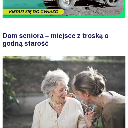
Dom seniora – miejsce z troską o
godną starość