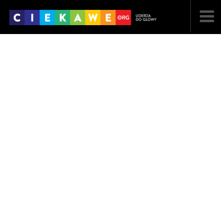
NAJNOWSZE
POPULARNE
LOSOWE
A
ARTYKUŁY
F
FILMY
G
GALERIA
REGULAMIN
KONTAKT