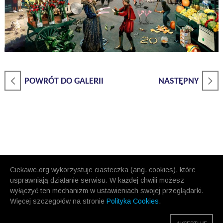
POWRÓT DO GALERII
NASTĘPNY
Ciekawe.org wykorzystuje ciasteczka (ang. cookies), które
usprawniają działanie serwisu. W każdej chwili możesz
wyłączyć ten mechanizm w ustawieniach swojej przeglądarki.
Więcej szczegołów na stronie
Polityka Cookies
.