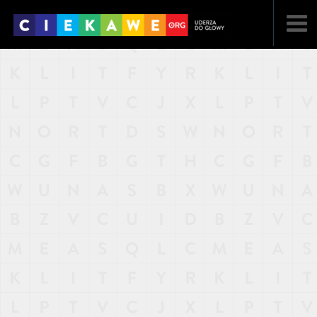
NAJNOWSZE
POPULARNE
LOSOWE
A
ARTYKUŁY
F
FILMY
G
GALERIA
REGULAMIN
KONTAKT