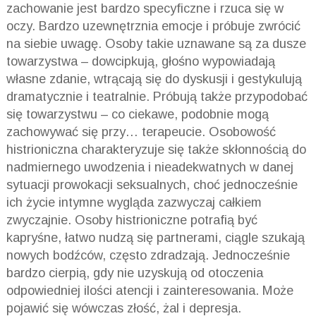
zachowanie jest bardzo specyficzne i rzuca się w
oczy. Bardzo uzewnętrznia emocje i próbuje zwrócić
na siebie uwagę. Osoby takie uznawane są za dusze
towarzystwa – dowcipkują, głośno wypowiadają
własne zdanie, wtrącają się do dyskusji i gestykulują
dramatycznie i teatralnie. Próbują także przypodobać
się towarzystwu – co ciekawe, podobnie mogą
zachowywać się przy… terapeucie. Osobowość
histrioniczna charakteryzuje się także skłonnością do
nadmiernego uwodzenia i nieadekwatnych w danej
sytuacji prowokacji seksualnych, choć jednocześnie
ich życie intymne wygląda zazwyczaj całkiem
zwyczajnie. Osoby histrioniczne potrafią być
kapryśne, łatwo nudzą się partnerami, ciągle szukają
nowych bodźców, często zdradzają. Jednocześnie
bardzo cierpią, gdy nie uzyskują od otoczenia
odpowiedniej ilości atencji i zainteresowania. Może
pojawić się wówczas złość, żal i depresja.