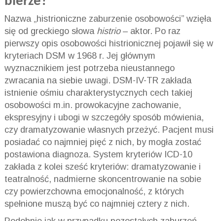
bierze?
Nazwa „histrioniczne zaburzenie osobowości” wzięła
się od greckiego słowa
histrio
– aktor. Po raz
pierwszy opis osobowości histrionicznej pojawił się w
kryteriach DSM w 1968 r. Jej głównym
wyznacznikiem jest potrzeba nieustannego
zwracania na siebie uwagi. DSM-IV-TR zakłada
istnienie ośmiu charakterystycznych cech takiej
osobowości m.in. prowokacyjne zachowanie,
ekspresyjny i ubogi w szczegóły sposób mówienia,
czy dramatyzowanie własnych przeżyć. Pacjent musi
posiadać co najmniej pięć z nich, by mogła zostać
postawiona diagnoza. System kryteriów ICD-10
zakłada z kolei sześć kryteriów: dramatyzowanie i
teatralność, nadmierne skoncentrowanie na sobie
czy powierzchowna emocjonalność, z których
spełnione muszą być co najmniej cztery z nich.