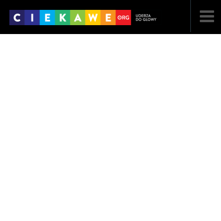
NAJNOWSZE
POPULARNE
LOSOWE
A
ARTYKUŁY
F
FILMY
G
GALERIA
REGULAMIN
KONTAKT