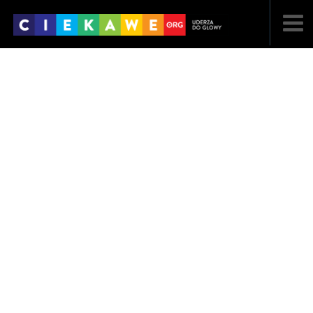
NAJNOWSZE
POPULARNE
LOSOWE
A
ARTYKUŁY
F
FILMY
G
GALERIA
REGULAMIN
KONTAKT