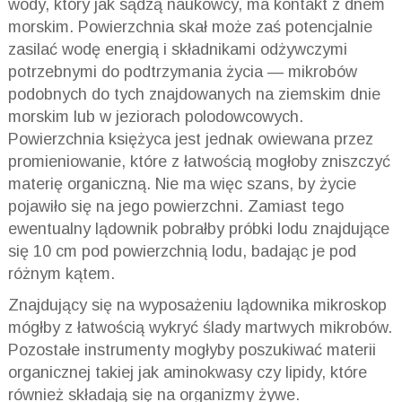
wody, który jak sądzą naukowcy, ma kontakt z dnem
morskim. Powierzchnia skał może zaś potencjalnie
zasilać wodę energią i składnikami odżywczymi
potrzebnymi do podtrzymania życia — mikrobów
podobnych do tych znajdowanych na ziemskim dnie
morskim lub w jeziorach polodowcowych.
Powierzchnia księżyca jest jednak owiewana przez
promieniowanie, które z łatwością mogłoby zniszczyć
materię organiczną. Nie ma więc szans, by życie
pojawiło się na jego powierzchni. Zamiast tego
ewentualny lądownik pobrałby próbki lodu znajdujące
się 10 cm pod powierzchnią lodu, badając je pod
różnym kątem.
Znajdujący się na wyposażeniu lądownika mikroskop
mógłby z łatwością wykryć ślady martwych mikrobów.
Pozostałe instrumenty mogłyby poszukiwać materii
organicznej takiej jak aminokwasy czy lipidy, które
również składają się na organizmy żywe.