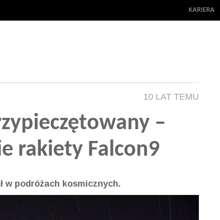
KARIERA
10 LAT TEMU
rzypieczętowany –
e rakiety Falcon9
ał w podróżach kosmicznych.