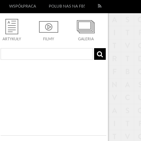
WSPÓŁPRACA
POLUB NAS NA FB!
ARTYKUŁY
FILMY
GALERIA