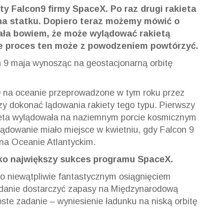
ty Falcon9 firmy SpaceX. Po raz drugi rakieta
na statku. Dopiero teraz możemy mówić o
ła bowiem, że może wylądować rakietą
 że proces ten może z powodzeniem powtórzyć.
ń 9 maja wynosząc na geostacjonarną orbitę
n9 na oceanie przeprowadzone w tym roku przez
zy dokonać lądowania rakiety tego typu. Pierwszy
kieta wylądowała na naziemnym porcie kosmicznym
lądowanie miało miejsce w kwietniu, gdy Falcon 9
na Oceanie Atlantyckim.
ako największy sukces programu SpaceX.
o niewątpliwie fantastycznym osiągnięciem
zadanie dostarczyć zapasy na Międzynarodową
ste zadanie – wyniesienie ładunku na niską orbitę