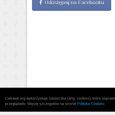
Udostępnij na Facebooku
Ciekawe.org wykorzystuje ciasteczka (ang. cookies), które uspraw
REGULAMIN
KONTAKT
OUTWAY
przeglądarki. Więcej szczegołów na stronie
Polityka Cookies
.