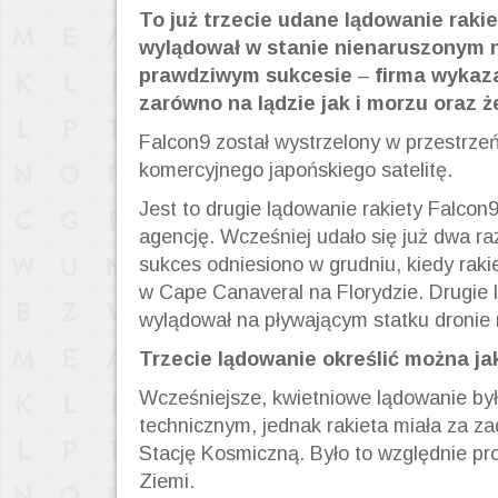
To już trzecie udane lądowanie rakie
wylądował w stanie nienaruszonym 
prawdziwym sukcesie
–
firma wykaza
zarówno na lądzie jak i morzu oraz
Falcon9 został wystrzelony w przestrze
komercyjnego japońskiego satelitę.
Jest to drugie lądowanie rakiety Falco
agencję. Wcześniej udało się już dwa ra
sukces odniesiono w grudniu, kiedy ra
w Cape Canaveral na Florydzie. Drugie 
wylądował na pływającym statku dronie 
Trzecie lądowanie określić można j
Wcześniejsze, kwietniowe lądowanie był
technicznym, jednak rakieta miała za 
Stację Kosmiczną. Było to względnie pro
Ziemi.