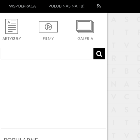
WSPÓŁPRACA
POLUB NAS NA FB!
ARTYKUŁY
FILMY
GALERIA