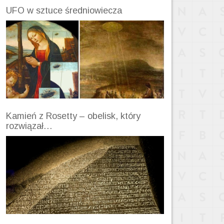
UFO w sztuce średniowiecza
Kamień z Rosetty – obelisk, który
rozwiązał…