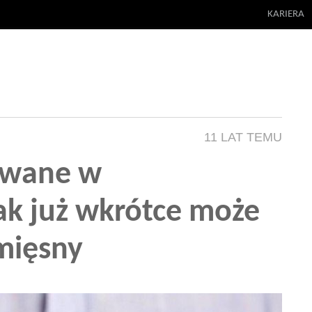
KARIERA
11 LAT TEMU
owane w
ak już wkrótce może
mięsny