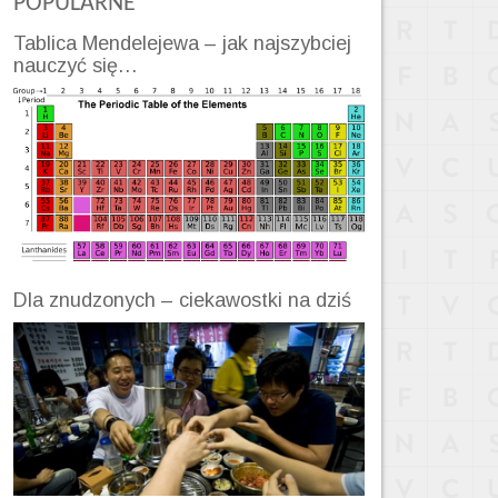
POPULARNE
Tablica Mendelejewa – jak najszybciej
nauczyć się…
Dla znudzonych – ciekawostki na dziś