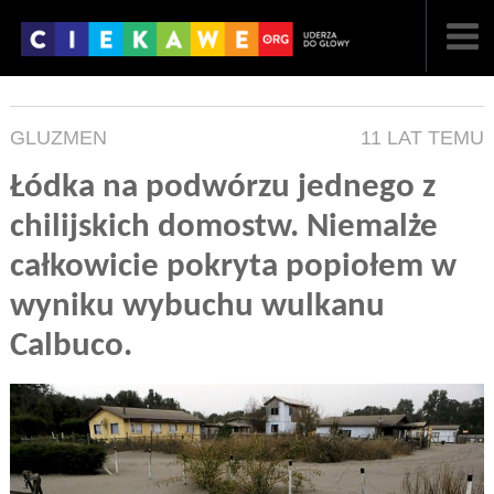
NAJNOWSZE
GLUZMEN
11 LAT TEMU
POPULARNE
Łódka na podwórzu jednego z
LOSOWE
chilijskich domostw. Niemalże
A
ARTYKUŁY
całkowicie pokryta popiołem w
wyniku wybuchu wulkanu
F
FILMY
Calbuco.
G
GALERIA
REGULAMIN
KONTAKT