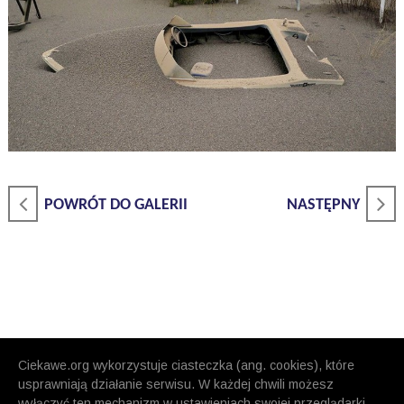
POWRÓT DO GALERII
NASTĘPNY
Ciekawe.org wykorzystuje ciasteczka (ang. cookies), które
usprawniają działanie serwisu. W każdej chwili możesz
wyłączyć ten mechanizm w ustawieniach swojej przeglądarki.