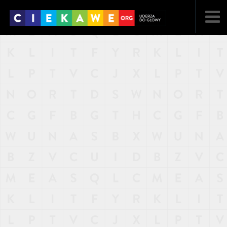
NAJNOWSZE
POPULARNE
LOSOWE
A
ARTYKUŁY
F
FILMY
G
GALERIA
REGULAMIN
KONTAKT