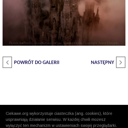
POWRÓT DO GALERII
NASTĘPNY
Ciekawe.org wykorzystuje ciasteczka (ang. cookies), które
usprawniają działanie serwisu. W każdej chwili możesz
wyłączyć ten mechanizm w ustawieniach swojej przeglądarki.