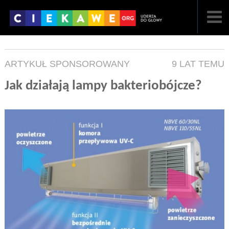
NAJNOWSZE
ARTYKUŁ SPONSOROWANY
9 LAT TEMU
POPULARNE
Jak działają lampy bakteriobójcze?
LOSOWE
A
ARTYKUŁY
F
FILMY
G
GALERIA
REGULAMIN
KONTAKT