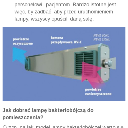
personelowi i pacjentom. Bardzo istotne jest
więc, by zadbać, aby przed uruchomieniem
lampy, wszyscy opuścili daną salę.
Jak dobrać lampę bakteriobójczą do
pomiesz
czenia?
O tym, na jaki model lampy bakteriobójczej warto się