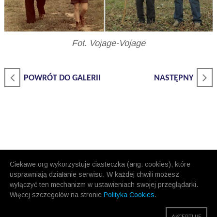
Fot. Vojage-Vojage
POWRÓT DO GALERII
NASTĘPNY
Ciekawe.org wykorzystuje ciasteczka (ang. cookies), które
usprawniają działanie serwisu. W każdej chwili możesz
wyłączyć ten mechanizm w ustawieniach swojej przeglądarki.
Więcej szczegołów na stronie
Polityka Cookies
.