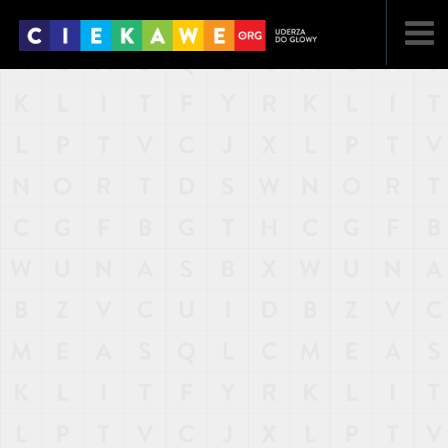
NAJNOWSZE
POPULARNE
LOSOWE
A
ARTYKUŁY
F
FILMY
G
GALERIA
REGULAMIN
KONTAKT