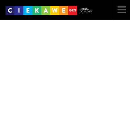
NAJNOWSZE
POPULARNE
LOSOWE
A
ARTYKUŁY
F
FILMY
G
GALERIA
REGULAMIN
KONTAKT