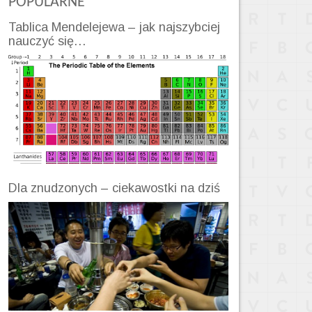
POPULARNE
Tablica Mendelejewa – jak najszybciej
nauczyć się…
Dla znudzonych – ciekawostki na dziś