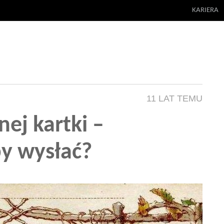
KARIERA
11 LAT TEMU
nej kartki –
by wysłać?