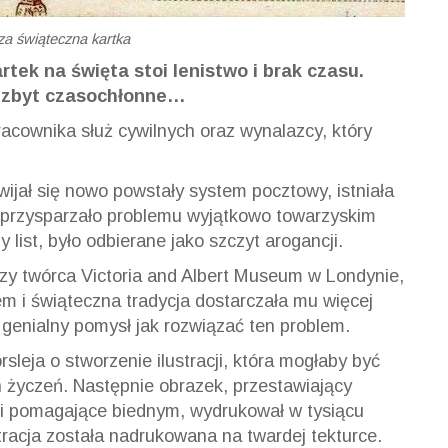
za świąteczna kartka
tek na święta stoi lenistwo i brak czasu.
dy zbyt czasochłonne…
acownika służ cywilnych oraz wynalazcy, który
wijał się nowo powstały system pocztowy, istniała
co przysparzało problemu wyjątkowo towarzyskim
list, było odbierane jako szczyt arogancji.
szy twórca Victoria and Albert Museum w Londynie,
 i świąteczna tradycja dostarczała mu więcej
 genialny pomysł jak rozwiązać ten problem.
sleja o stworzenie ilustracji, która mogłaby być
 życzeń. Następnie obrazek, przestawiający
aci pomagające biednym, wydrukował w tysiącu
stracja została nadrukowana na twardej tekturce.