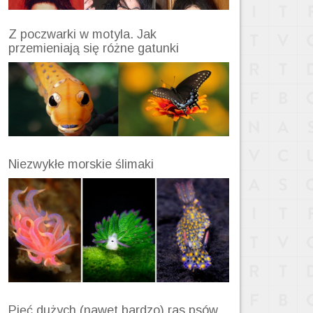
Z poczwarki w motyla. Jak
przemieniają się różne gatunki
Niezwykłe morskie ślimaki
Pięć dużych (nawet bardzo) ras psów