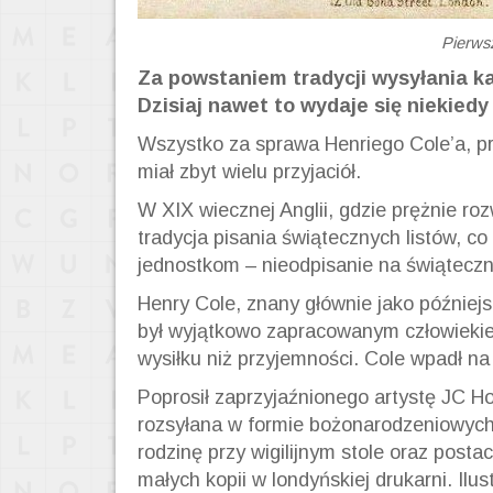
Pierws
Za powstaniem tradycji wysyłania kar
Dzisiaj nawet to wydaje się niekie
Wszystko za sprawa Henriego Cole’a, pr
miał zbyt wielu przyjaciół.
W XIX wiecznej Anglii, gdzie prężnie roz
tradycja pisania świątecznych listów, 
jednostkom – nieodpisanie na świąteczny 
Henry Cole, znany głównie jako później
był wyjątkowo zapracowanym człowiekiem
wysiłku niż przyjemności. Cole wpadł na
Poprosił zaprzyjaźnionego artystę JC Hor
rozsyłana w formie bożonarodzeniowych
rodzinę przy wigilijnym stole oraz post
małych kopii w londyńskiej drukarni. Ilu