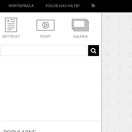
WSPÓŁPRACA
POLUB NAS NA FB!
ARTYKUŁY
FILMY
GALERIA