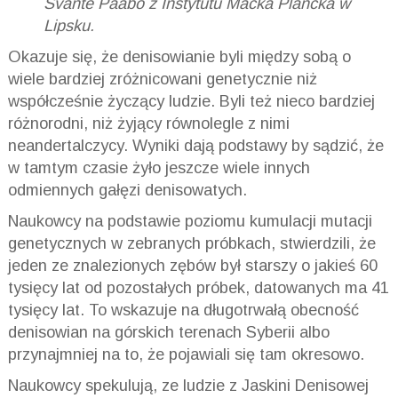
Svante Pääbo z Instytutu Macka Plancka w
Lipsku.
Okazuje się, że denisowianie byli między sobą o
wiele bardziej zróżnicowani genetycznie niż
współcześnie życzący ludzie. Byli też nieco bardziej
różnorodni, niż żyjący równolegle z nimi
neandertalczycy. Wyniki dają podstawy by sądzić, że
w tamtym czasie żyło jeszcze wiele innych
odmiennych gałęzi denisowatych.
Naukowcy na podstawie poziomu kumulacji mutacji
genetycznych w zebranych próbkach, stwierdzili, że
jeden ze znalezionych zębów był starszy o jakieś 60
tysięcy lat od pozostałych próbek, datowanych ma 41
tysięcy lat. To wskazuje na długotrwałą obecność
denisowian na górskich terenach Syberii albo
przynajmniej na to, że pojawiali się tam okresowo.
Naukowcy spekulują, ze ludzie z Jaskini Denisowej