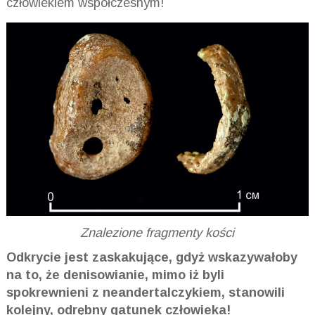
człowiekiem współczesnym!
Znalezione fragmenty kości
Odkrycie jest zaskakujące, gdyż wskazywałoby
na to, że denisowianie, mimo iż byli
spokrewnieni z neandertalczykiem, stanowili
kolejny, odrębny gatunek człowieka!