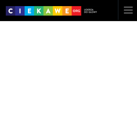
NAJNOWSZE
POPULARNE
LOSOWE
A
ARTYKUŁY
F
FILMY
G
GALERIA
REGULAMIN
KONTAKT